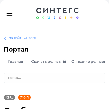
На сайт Синтегс
Портал
Главная
Скачать релизы
Описание релизов
XBRL
710-П