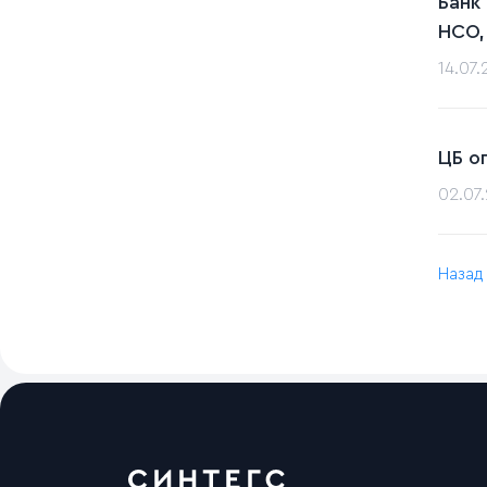
Банк
НСО,
14.07
ЦБ о
02.07
Назад