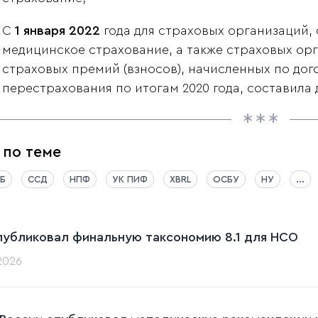
С
1 января 2022
года для страховых организаций,
медицинское страхование, а также страховых орг
страховых премий (взносов), начисленных по дог
перестрахования по итогам 2020 года, составила
 по теме
Б
ССД
НПФ
УК ПИФ
XBRL
ОСБУ
НУ
...
публиковал финальную таксономию 8.1 для НСО
.2026