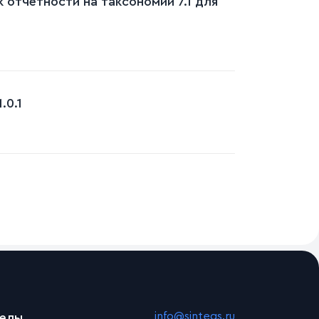
 отчетности на таксономии 7.1 для
.0.1
info@sintegs.ru
делы