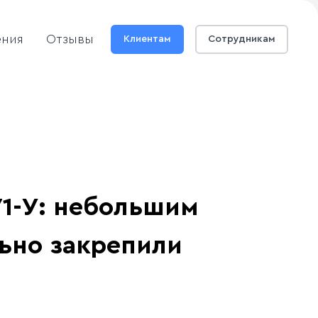
ения
Отзывы
Клиентам
Сотрудникам
71-У: небольшим
ьно закрепили
П