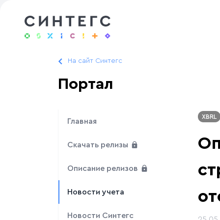
На сайт Синтегс
Портал
XBRL
Главная
Оп
Скачать релизы
ст
Описание релизов
от
Новости учета
Новости Синтегс
25.05