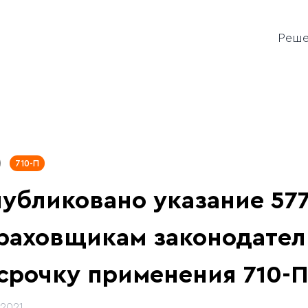
Реш
710-П
убликовано указание 57
раховщикам законодател
срочку применения 710-
.2021