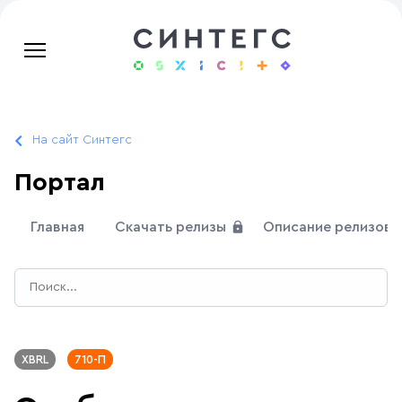
На сайт Синтегс
Портал
Главная
Скачать релизы
Описание релизов
XBRL
710-П