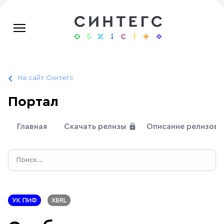
На сайт Синтегс
Портал
Главная
Скачать релизы
Описание релизов
УК ПИФ
XBRL