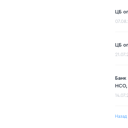
ЦБ о
07.08
ЦБ о
21.07
Банк
НСО,
14.07
Назад