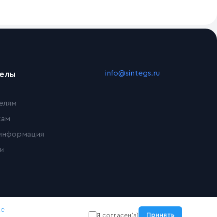
info@sintegs.ru
делы
елям
кам
информация
и
ке
Принять
Я согласен(а)