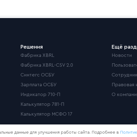
Решения
Ещё раз
Фабрика XBRL
Новости
Фабрика XBRL-CSV 2.0
Пользоват
Синтегс ОСБУ
Сотрудни
Зарплата ОСБУ
Правовая 
Индикатор 710-П
О компани
Калькулятор 781-П
Калькулятор МСФО 17
льные данные для улучшения работы сайта. Подробнее в
Полити