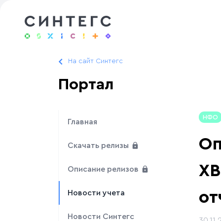
На сайт Синтегс
Портал
НФО
Главная
Оп
Скачать релизы
XB
Описание релизов
от
Новости учета
Новости Синтегс
30.11.