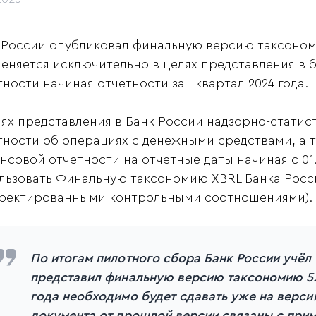
 России опубликовал финальную версию таксономи
еняется исключительно в целях представления в 
тности начиная отчетности за I квартал 2024 года.
лях представления в Банк России надзорно-статис
тности об операциях с денежными средствами, а 
нсовой отчетности на отчетные даты начиная с 01
льзовать Финальную таксономию XBRL Банка Росси
ректированными контрольными соотношениями).
По итогам пилотного сбора Банк России учёл
представил финальную версию таксономию 5.3
года необходимо будет сдавать уже на верси
документа от прошлой версии связаны с при