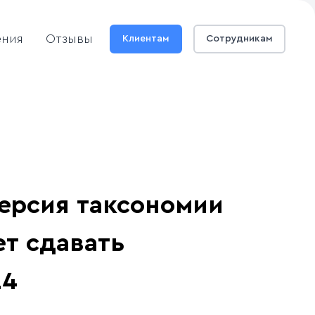
ения
Отзывы
Клиентам
Сотрудникам
ерсия таксономии
ет сдавать
24