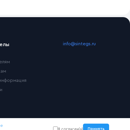
info@sintegs.ru
делы
елям
кам
информация
и
ке
Принять
Я согласен(а)