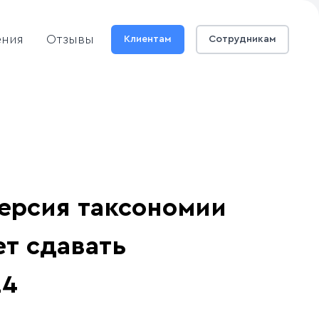
ения
Отзывы
Клиентам
Сотрудникам
ерсия таксономии
ет сдавать
24