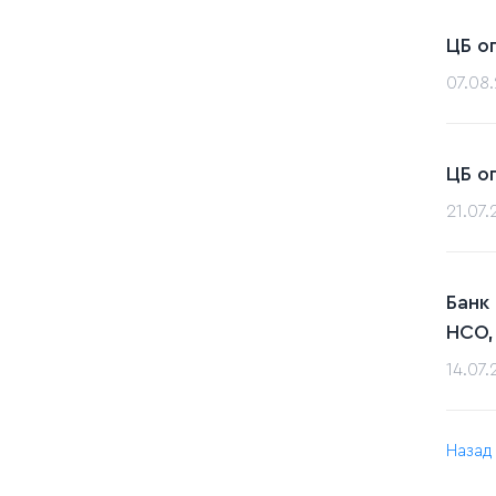
ЦБ о
07.08
ЦБ о
21.07
Банк
НСО,
14.07
Назад