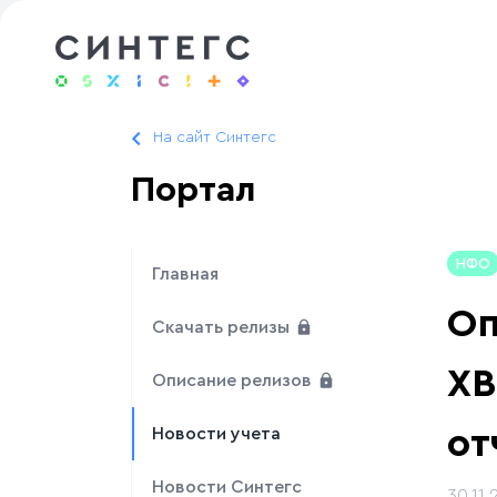
На сайт Синтегс
Портал
НФО
Главная
Оп
Скачать релизы
XB
Описание релизов
от
Новости учета
Новости Синтегс
30.11.