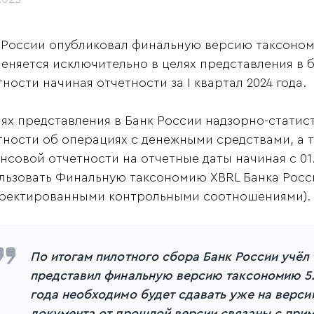
 России опубликовал финальную версию таксономи
еняется исключительно в целях представления в 
тности начиная отчетности за I квартал 2024 года.
лях представления в Банк России надзорно-статис
тности об операциях с денежными средствами, а 
нсовой отчетности на отчетные даты начиная с 01
льзовать Финальную таксономию XBRL Банка Росси
ректированными контрольными соотношениями).
По итогам пилотного сбора Банк России учёл
представил финальную версию таксономию 5.3
года необходимо будет сдавать уже на верси
документа от прошлой версии связаны с при