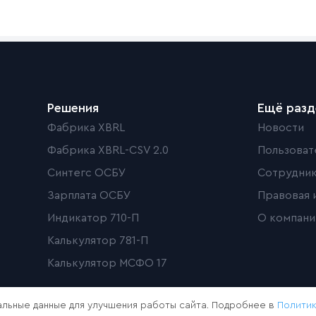
Решения
Ещё раз
Фабрика XBRL
Новости
Фабрика XBRL-CSV 2.0
Пользоват
Синтегс ОСБУ
Сотрудни
Зарплата ОСБУ
Правовая 
Индикатор 710-П
О компани
Калькулятор 781-П
Калькулятор МСФО 17
льные данные для улучшения работы сайта. Подробнее в
Полити