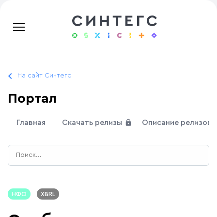
На сайт Синтегс
Портал
Главная
Скачать релизы
Описание релизов
НФО
XBRL