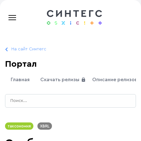
На сайт Синтегс
Портал
Главная
Скачать релизы
Описание релизов
таксономия
XBRL