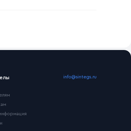
info@sintegs.ru
делы
елям
кам
информация
и