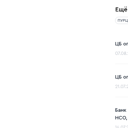
Ещё
ПУРЦ
ЦБ о
07.08
ЦБ о
21.07
Банк
НСО,
14.07