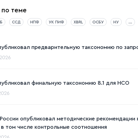
 по теме
Б
ССД
НПФ
УК ПИФ
XBRL
ОСБУ
НУ
...
публиковал предварительную таксономию по запрос
.2026
публиковал финальную таксономию 8.1 для НСО
.2026
 России опубликовал методические рекомендации к
 в том числе контрольные соотношения
.2026