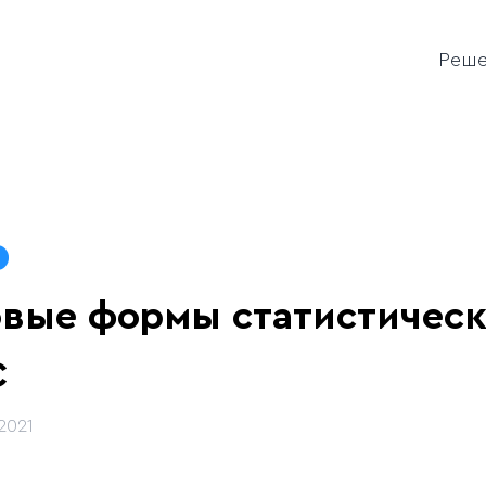
Реш
вые формы статистическ
С
.2021