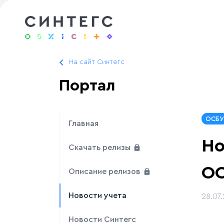
На сайт Синтегс
Портал
ОСБУ
Главная
Но
Скачать релизы
О
Описание релизов
Новости учета
28.07
Новости Синтегс