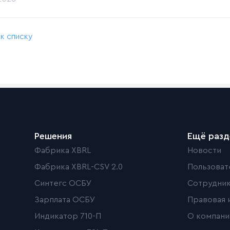
 к списку
Решения
Ещё раз
Фабрика XBRL
Новости
Фабрика XBRL-CSV 2.0
Пользоват
Синтегс ОСБУ
Сотрудни
Зарплата ОСБУ
Правовая 
Индикатор 710-П
О компани