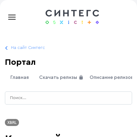
На сайт Синтегс
Портал
Главная
Скачать релизы
Описание релизов
XBRL