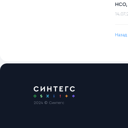
НСО,
14.07
Назад
2024 © Синтегс