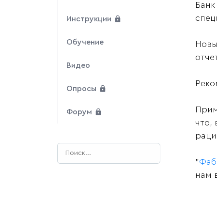
Банк
спец
Инструкции
Обучение
Новы
отчет
Видео
Реко
Опросы
Прим
Форум
что,
раци
"
Фаб
нам 