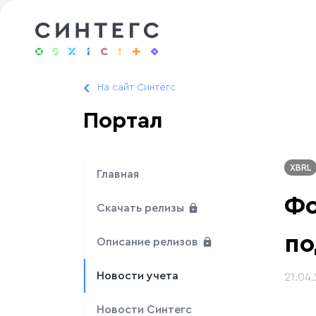
На сайт Синтегс
Портал
XBRL
Главная
Фо
Скачать релизы
по
Описание релизов
Новости учета
21.04
Новости Синтегс