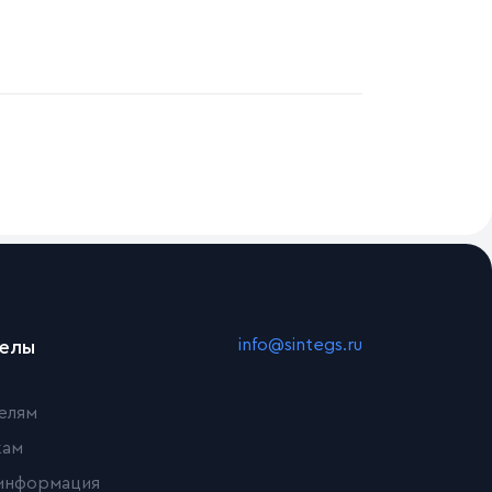
info@sintegs.ru
делы
елям
кам
информация