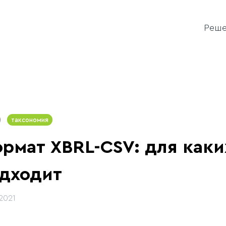
Реш
таксономия
рмат XBRL-CSV: для каки
дходит
.2021