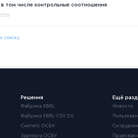
 в том числе контрольные соотношения
.2026
 к списку
Решения
Ещё раз
Фабрика XBRL
Новости
Фабрика XBRL-CSV 2.0
Пользоват
Синтегс ОСБУ
Сотрудни
Зарплата ОСБУ
Правовая 