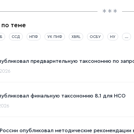
 по теме
Б
ССД
НПФ
УК ПИФ
XBRL
ОСБУ
НУ
...
публиковал предварительную таксономию по запрос
.2026
публиковал финальную таксономию 8.1 для НСО
.2026
 России опубликовал методические рекомендации к