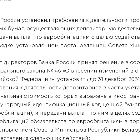
 России установил требования к деятельности пр
ых бумаг, осуществляющих депозитарную деятельн
дачи выплат по еврооблигациям с целью содейств
рядке, установленном постановлением Совета Мин
т директоров Банка России принял решение в соот
рального закона № 46 «О внесении изменений в о
ийской Федерации» установить до 31 декабря 202
ования к деятельности депозитариев в части учета
нальная стоимость которых выражена в иностра
ународный идентификационный код ценной бумаги 
ооблигации), и передачи выплат по ним в целях 
облигаций обязательств по еврооблигациям в пор
ановлением Совета Министров Республики Беларусь
ествления следующих действий: