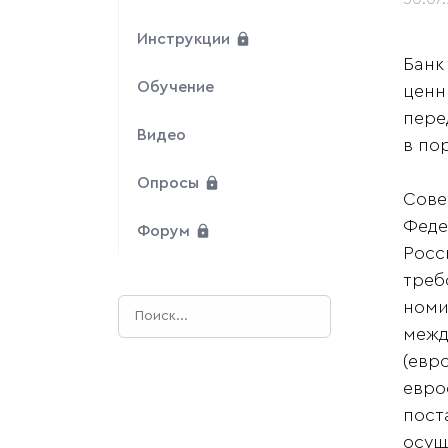
Инструкции
Банк
Обучение
ценн
пере
Видео
в по
Опросы
Сове
Феде
Форум
Росс
треб
номи
межд
(евр
евро
пост
осущ