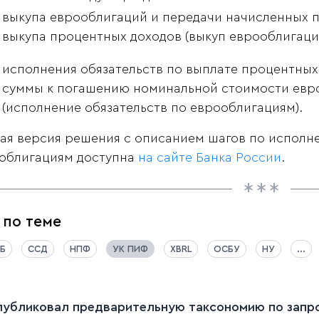
выкупа еврооблигаций и передачи начисленных п
выкупа процентных доходов (выкуп еврооблигаци
исполнения обязательств по выплате процентных
суммы к погашению номинальной стоимости евро
(исполнение обязательств по еврооблигациям).
ая версия решения с описанием шагов по исполн
облигациям доступна
на сайте Банка России
.
 по теме
Б
ССД
НПФ
УК ПИФ
XBRL
ОСБУ
НУ
...
публиковал предварительную таксономию по запрос