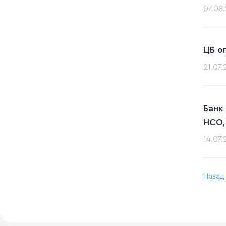
07.08
ЦБ о
21.07
Банк
НСО,
14.07
Назад