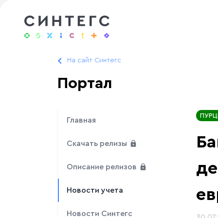
На сайт Синтегс
Портал
ПУРЦ
Главная
Ба
Скачать релизы
де
Описание релизов
ев
Новости учета
Новости Синтегс
30.07