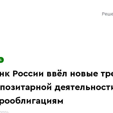
Реш
Б
нк России ввёл новые тр
позитарной деятельност
рооблигациям
.2024