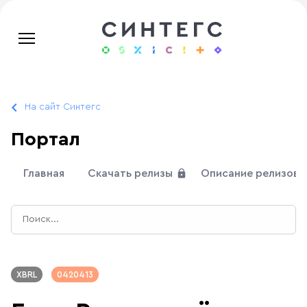
На сайт Синтегс
Портал
Главная
Скачать релизы
Описание релизов
XBRL
0420413