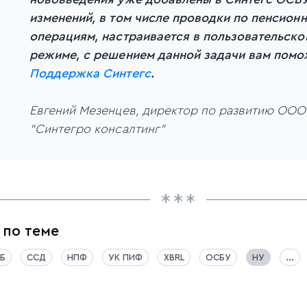
изменений, в том числе проводки по пенсион
операциям, настраивается в пользовательско
режиме, с решением данной задачи вам помо
Поддержка Синтегс
.
Евгений Мезенцев, директор по развитию ООО
"Синтегро консалтинг"
 по теме
Б
ССД
НПФ
УК ПИФ
XBRL
ОСБУ
НУ
...