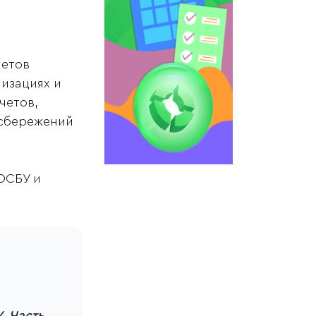
четов
изациях и
четов,
 сбережений
ОСБУ и
. Часть