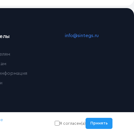
info@sintegs.ru
делы
елям
кам
информация
и
ке
Принять
Я согласен(а)