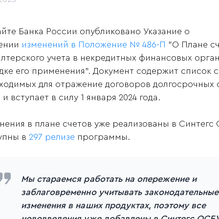
айте Банка России опубликовано Указание о
ении
изменений в Положение № 486-П
"О Плане с
алтерского учета в некредитных финансовых орган
дке его применения". Документ содержит список с
ходимых для отражение договоров долгосрочных
и вступает в силу 1 января 2024 года.
нения в плане счетов уже реализованы в Синтегс 
упны в
297 релизе
программы.
Мы стараемся работать на опережение и
заблаговременно учитывать законодательные
изменения в наших продуктах, поэтому все
нововведения уже добавлены в Синтегс ОСБУ