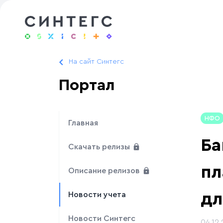
На сайт Синтегс
Портал
НФО
Главная
Ба
Скачать релизы
пл
Описание релизов
д
Новости учета
Новости Синтегс
04.12