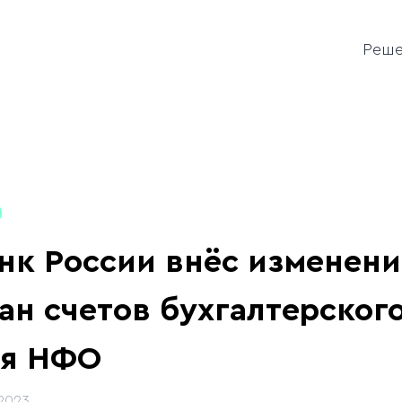
Реш
нк России внёс изменени
ан счетов бухгалтерского
ля НФО
.2023