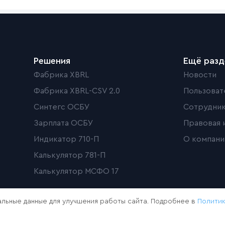
Решения
Ещё раз
Фабрика XBRL
Новости
Фабрика XBRL-CSV 2.0
Пользоват
Синтегс ОСБУ
Сотрудни
Зарплата ОСБУ
Правовая 
Индикатор 710-П
О компани
Калькулятор 781-П
Калькулятор МСФО 17
льные данные для улучшения работы сайта. Подробнее в
Полити