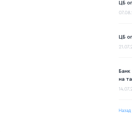
ЦБ о
07.08
ЦБ о
21.07
Банк
на т
14.07
Назад