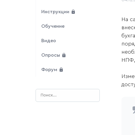
Инструкции
На с
Обучение
внес
бухг
Видео
поря
необ
Опросы
НПФ, 
Форум
Изме
дост