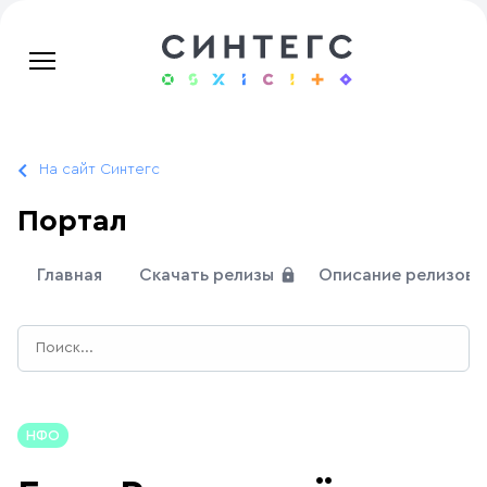
На сайт Синтегс
Портал
Главная
Скачать релизы
Описание релизов
НФО