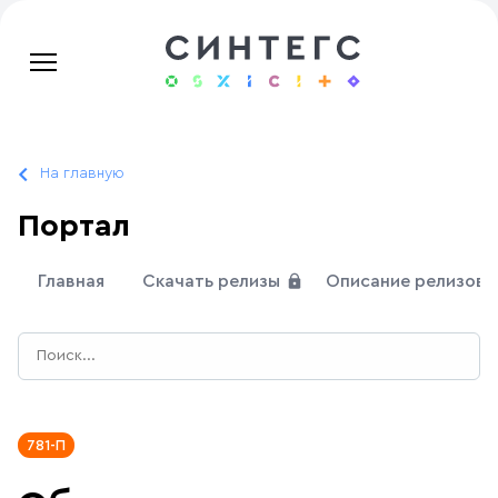
На главную
Портал
Главная
Скачать релизы
Описание релизов
781-П