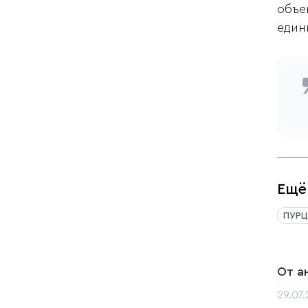
объе
един
Ещё
ПУРЦ
От а
29.07