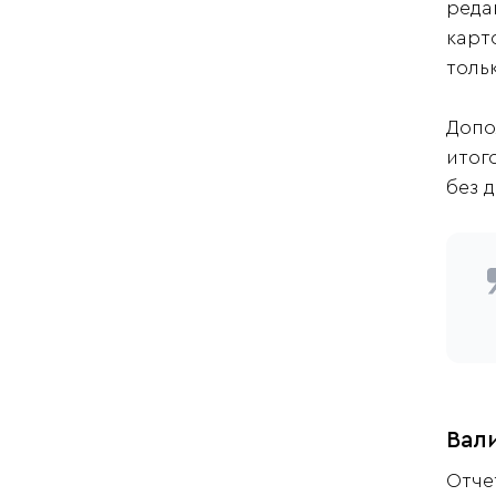
реда
карт
толь
Допо
итог
без 
Вали
Отче