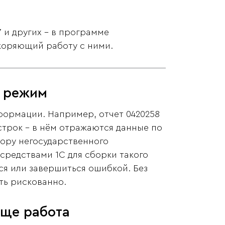
7 и других - в программе
оряющий работу с ними.
й режим
ормации. Например, отчет 0420258
строк - в нём отражаются данные по
вору негосударственного
средствами 1С для сборки такого
ься или завершиться ошибкой. Без
ть рискованно.
още работа