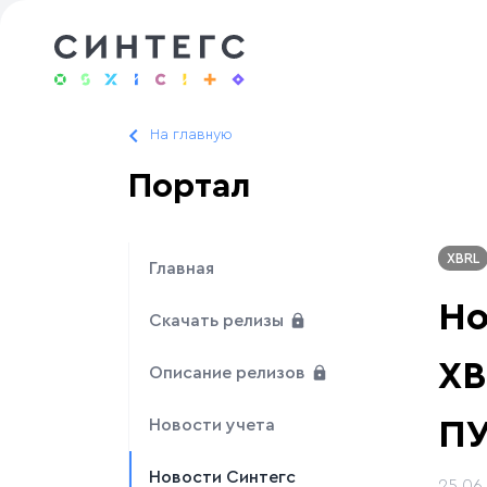
На главную
Портал
XBRL
Главная
Но
Скачать релизы
XB
Описание релизов
ПУ
Новости учета
Новости Синтегс
25.06