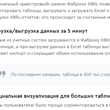
иальный «реестровый» режим Фабрики XBRL позво
ктировать таблицы, выгружать и загружать Excel и
узки XBRL-отчетов: это происходит за считанные 
рузка/выгрузка данных за 5 минут
ые из учетных систем загружаются в Фабрику XBR
илище, а при выгрузке данных в Excel таблицы в
ряет импорт и сокращает объем использования о
По последним замерам, таблица в 500 тыс.строк
циальная визуализация для больших табл
ы пользователю было проще сориентироваться в 