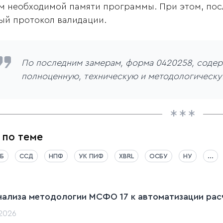
м необходимой памяти программы. При этом, пос
ый протокол валидации.
По последним замерам, форма 0420258, содер
полноценную, техническую и методологическую
 по теме
Б
ССД
НПФ
УК ПИФ
XBRL
ОСБУ
НУ
...
нализа методологии МСФО 17 к автоматизации расч
.2026