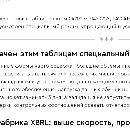
реестровых таблиц - форм 0420257, 0420258, 042041
усмотрен специальный режим, упрощающий и уск
Зачем этим таблицам специальны
анные формы часто содержат большие объёмы инф
т достигать ста тысяч или нескольких миллионов 
 вкладчикам и участникам фонда по каждому дого
ионного обеспечения. Загрузка данных обычными 
та может занимать 3 дня, а валидация не запустит
ерки контрольных соотношений сдавать отчетнос
абрика XBRL: выше скорость, пр