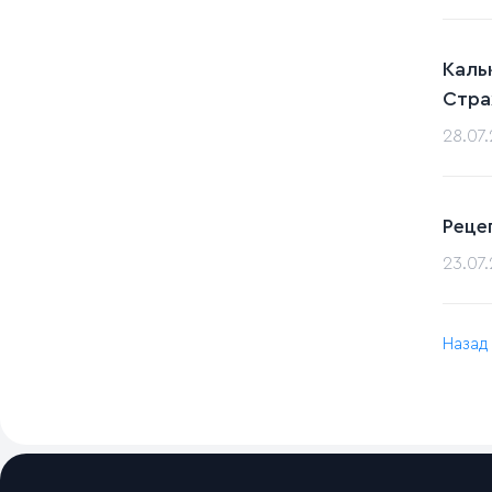
Каль
Стра
28.07
Реце
23.07
Назад