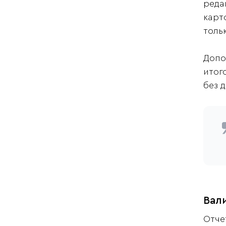
реда
карт
толь
Допо
итог
без 
Вали
Отче