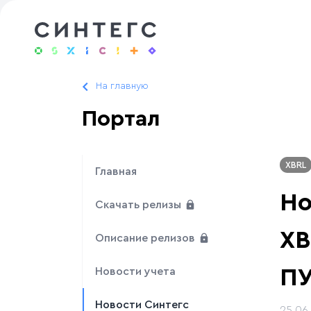
На главную
Портал
XBRL
Главная
Но
Скачать релизы
XB
Описание релизов
ПУ
Новости учета
Новости Синтегс
25.06