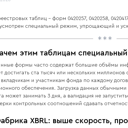
реестровых таблиц - форм 0420257, 0420258, 042041
усмотрен специальный режим, упрощающий и уск
Зачем этим таблицам специальны
анные формы часто содержат большие объёмы инф
т достигать ста тысяч или нескольких миллионов 
 вкладчикам и участникам фонда по каждому дого
ионного обеспечения. Загрузка данных обычными 
та может занимать 3 дня, а валидация не запустит
ерки контрольных соотношений сдавать отчетнос
абрика XBRL: выше скорость, пр