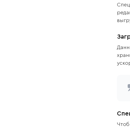
Спец
реда
выгр
Заг
Данн
хран
уско
Спе
Чтоб