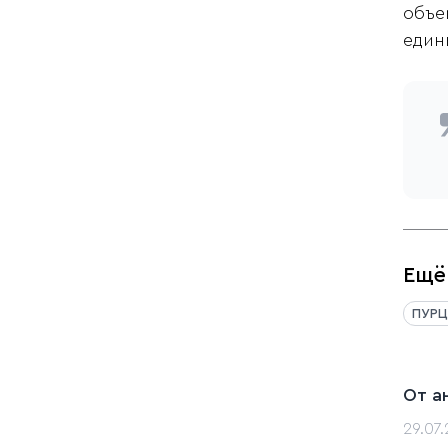
объе
един
Ещё
ПУРЦ
От а
29.07