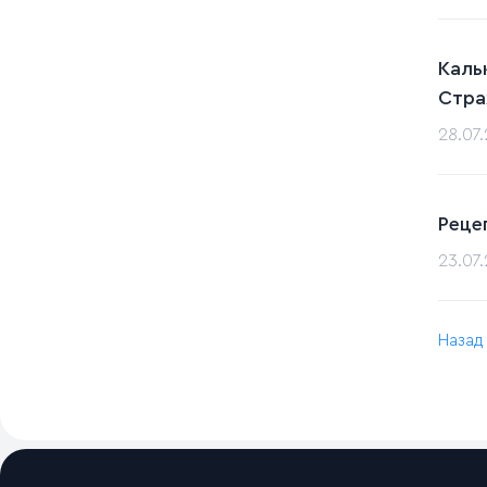
Каль
Стра
28.07
Реце
23.07
Назад