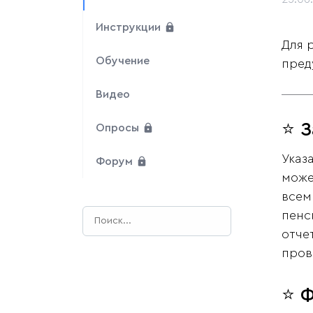
Инструкции
Для 
Обучение
пред
Видео
⭐ 
Опросы
Указ
Форум
може
всем
пенс
отче
пров
⭐ Ф