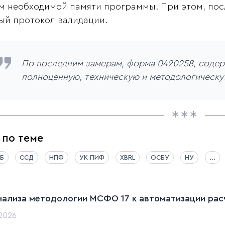
м необходимой памяти программы. При этом, пос
ый протокол валидации.
По последним замерам, форма 0420258, содер
полноценную, техническую и методологическую
 по теме
Б
ССД
НПФ
УК ПИФ
XBRL
ОСБУ
НУ
...
нализа методологии МСФО 17 к автоматизации расч
.2026