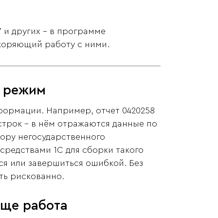
7 и других - в программе
оряющий работу с ними.
й режим
ормации. Например, отчет 0420258
строк - в нём отражаются данные по
вору негосударственного
средствами 1С для сборки такого
ься или завершиться ошибкой. Без
ть рискованно.
още работа