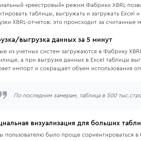
иальный «реестровый» режим Фабрики XBRL позво
ктировать таблицы, выгружать и загружать Excel и
узки XBRL-отчетов: это происходит за считанные 
рузка/выгрузка данных за 5 минут
ые из учетных систем загружаются в Фабрику XBR
илище, а при выгрузке данных в Excel таблицы в
ряет импорт и сокращает объем использования о
По последним замерам, таблица в 500 тыс.строк
циальная визуализация для больших табл
ы пользователю было проще сориентироваться в 