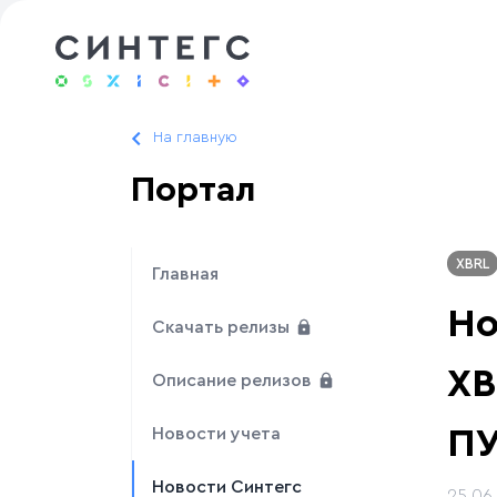
На главную
Портал
XBRL
Главная
Но
Скачать релизы
XB
Описание релизов
ПУ
Новости учета
Новости Синтегс
25.06