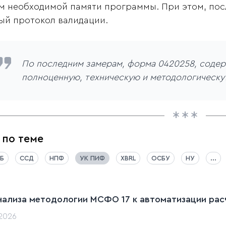
м необходимой памяти программы. При этом, пос
ый протокол валидации.
По последним замерам, форма 0420258, содер
полноценную, техническую и методологическую
 по теме
Б
ССД
НПФ
УК ПИФ
XBRL
ОСБУ
НУ
...
нализа методологии МСФО 17 к автоматизации расч
.2026