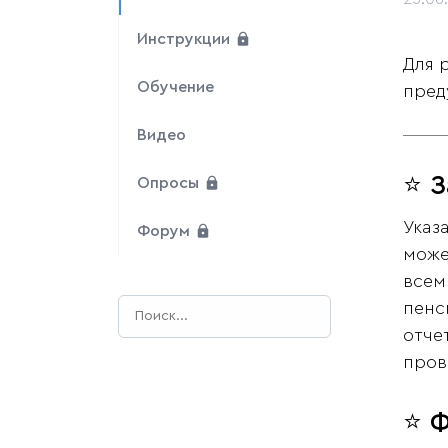
Инструкции
Для 
Обучение
пред
Видео
⭐ 
Опросы
Указ
Форум
може
всем
пенс
отче
пров
⭐ Ф