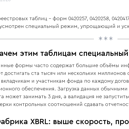
реестровых таблиц - форм 0420257, 0420258, 042041
усмотрен специальный режим, упрощающий и уск
Зачем этим таблицам специальны
анные формы часто содержат большие объёмы инф
т достигать ста тысяч или нескольких миллионов 
 вкладчикам и участникам фонда по каждому дого
ионного обеспечения. Загрузка данных обычными 
та может занимать 3 дня, а валидация не запустит
ерки контрольных соотношений сдавать отчетнос
абрика XBRL: выше скорость, пр