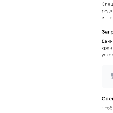
Спец
реда
выгр
Заг
Данн
хран
уско
Спе
Чтоб