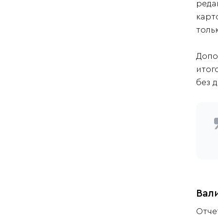
реда
карт
толь
Допо
итог
без 
Вали
Отче