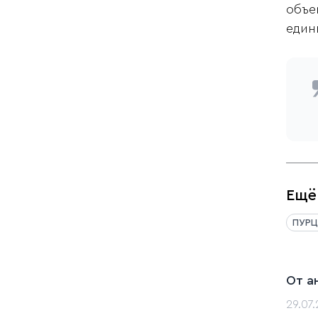
объе
един
Ещё
ПУРЦ
От а
29.07