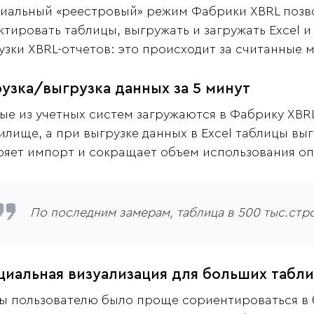
иальный «реестровый» режим Фабрики XBRL позво
ктировать таблицы, выгружать и загружать Excel и
узки XBRL-отчетов: это происходит за считанные 
рузка/выгрузка данных за 5 минут
ые из учетных систем загружаются в Фабрику XBR
илище, а при выгрузке данных в Excel таблицы в
ряет импорт и сокращает объем использования о
По последним замерам, таблица в 500 тыс.строк
циальная визуализация для больших табл
ы пользователю было проще сориентироваться в 