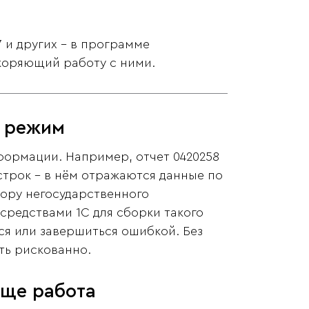
7 и других - в программе
оряющий работу с ними.
й режим
ормации. Например, отчет 0420258
строк - в нём отражаются данные по
вору негосударственного
средствами 1С для сборки такого
ься или завершиться ошибкой. Без
ть рискованно.
още работа