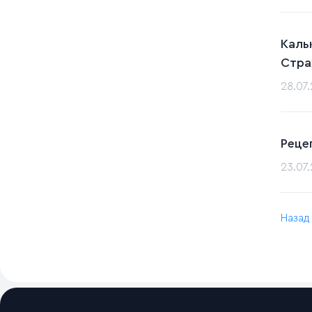
Каль
Стра
28.07
Реце
23.07
Назад