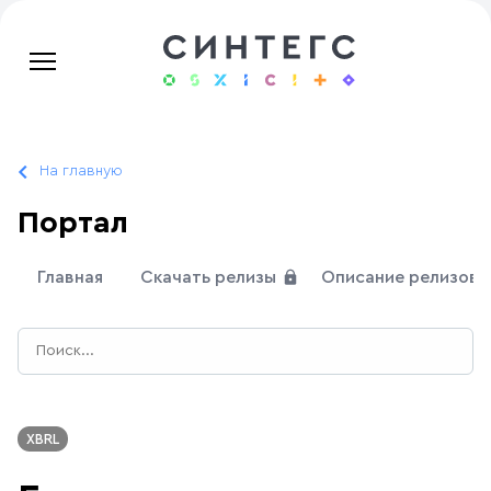
На главную
Портал
Главная
Скачать релизы
Описание релизов
XBRL