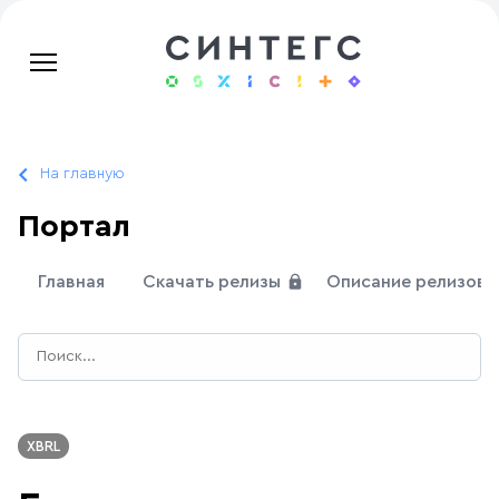
На главную
Портал
Главная
Скачать релизы
Описание релизов
XBRL