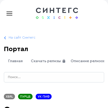
На сайт Синтегс
Портал
Главная
Скачать релизы
Описание релизов
XBRL
ПУРЦБ
УК ПИФ