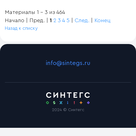
Материалы 1 - 3 из 464
Начало | Пред. |
1
2
3
4
5
|
След.
|
Конец
Назад к списку
info@sintegs.ru
2024 © Синтегс