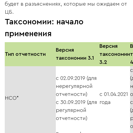
будет в разъяснениях, которые мы ожидаем от
ЦБ.
Таксономии: начало
применения
Версия
Версия
Тип отчетности
таксономии
таксономии 3.1
3.2
4
с
с 02.09.2019 (для
(
нерегулярной
отчетности)
с 01.04.2021
о
НСО*
с 30.09.2019 (для
года
с
регулярной
(
отчетности)
о