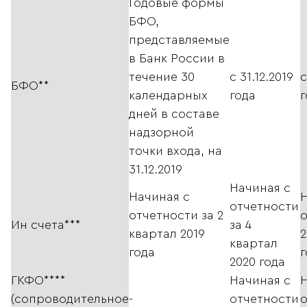
Годовые формы
БФО,
представляемые
в Банк России в
течение 30
с 31.12.2019
с
БФО**
календарных
года
г
дней в составе
надзорной
точки входа, на
31.12.2019
Начиная с
Начиная с
Н
отчетности
отчетности за 2
о
Ин счета***
за 4
квартал 2019
2
квартал
года
г
2020 года
ГКФО****
Начиная с
Н
(сопроводительное
-
отчетности
о