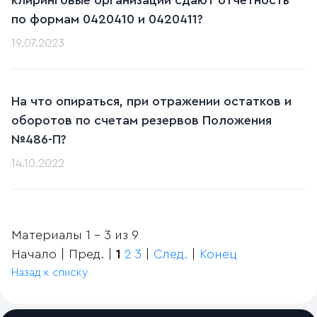
клиринговые организации сдают отчетность
по формам 0420410 и 0420411?
19.07.2023
На что опираться, при отражении остатков и
оборотов по счетам резервов Положения
№486-П?
14.10.2022
Материалы 1 - 3 из 9
Начало | Пред. |
1
2
3
|
След.
|
Конец
Назад к списку