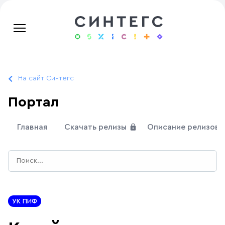
На сайт Синтегс
Портал
Главная
Скачать релизы
Описание релизов
УК ПИФ