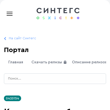
На сайт Синтегс
Портал
Главная
Скачать релизы
Описание релизов
0420154